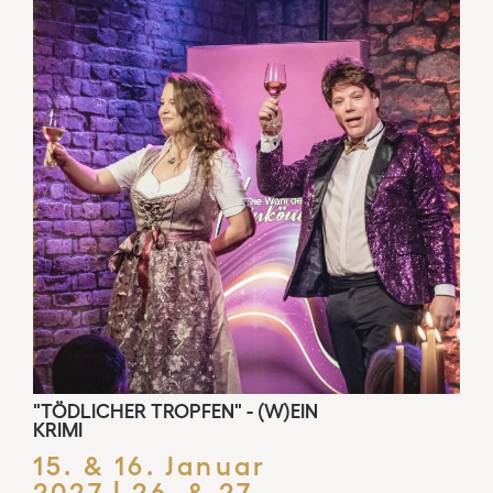
"TÖDLICHER TROPFEN" - (W)EIN
KRIMI
15. & 16. Januar
2027 | 26. & 27.