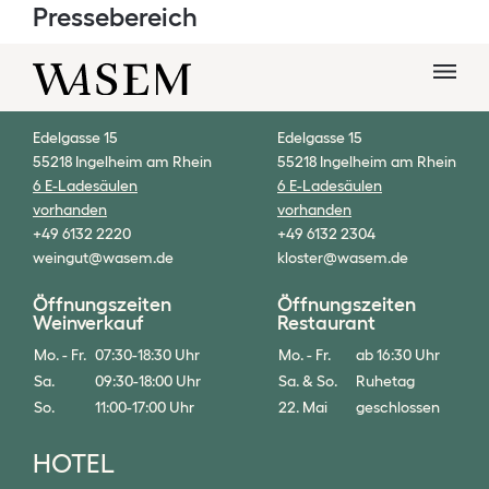
Pressebereich
WEIN
KLOSTER
Edelgasse 15
Edelgasse 15
55218 Ingelheim am Rhein
55218 Ingelheim am Rhein
6 E-Ladesäulen
6 E-Ladesäulen
vorhanden
vorhanden
+49 6132 2220
+49 6132 2304
weingut@wasem.de
kloster@wasem.de
Öffnungszeiten
Öffnungszeiten
Weinverkauf
Restaurant
Mo. - Fr.
07:30-18:30 Uhr
Mo. - Fr.
ab 16:30 Uhr
Sa.
09:30-18:00 Uhr
Sa. & So.
Ruhetag
So.
11:00-17:00 Uhr
22. Mai
geschlossen
HOTEL